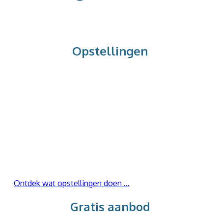
Opstellingen
Via familieopstellingen ontrafelen we wat jij
draagt uit jouw familiesysteem
waardoor jij uitputting, leegte, spanning en
onrust ervaart
Ontdek wat opstellingen doen ...
Gratis aanbod