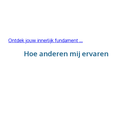
Voel je je onrustig, anders, alleen, niet op je plek
?
Wil je steviger in het leven staan ?
Ontdek jouw innerlijk fundament ...
Hoe anderen mij ervaren