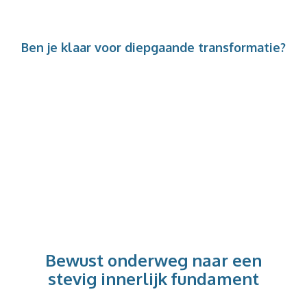
Ben je klaar voor diepgaande transformatie?
Vind de weg
van leegte, onrust, spanning, uitputting
naar een
STEVIG INNERLIJK FUNDAMENT
Bewust onderweg naar een
stevig innerlijk fundament