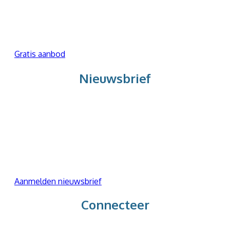
Maak kennis met mij en met hoe ik werk.
Gratis aanbod
Nieuwsbrief
Wil je graag meevolgen hoe ik werk, wat ik
creëer en welke inzichten ik deel?
Meld je hieronder aan voor de nieuwsbrief.
Aanmelden nieuwsbrief
Connecteer
Wil je graag voelen of er een klik is, plan gerust