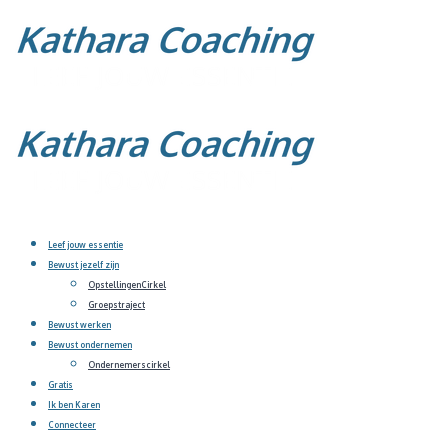
Leef jouw essentie
Bewust jezelf zijn
OpstellingenCirkel
Groepstraject
Bewust werken
Bewust ondernemen
Ondernemerscirkel
Gratis
Ik ben Karen
Connecteer