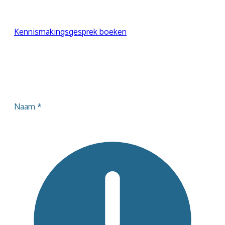
een gratis kennismakingsgesprek in.
Kennismakingsgesprek boeken
Neem je liever contact via mail?
Stel hieronder jouw vraag en ik antwoord je zo
snel mogelijk.
Naam
*