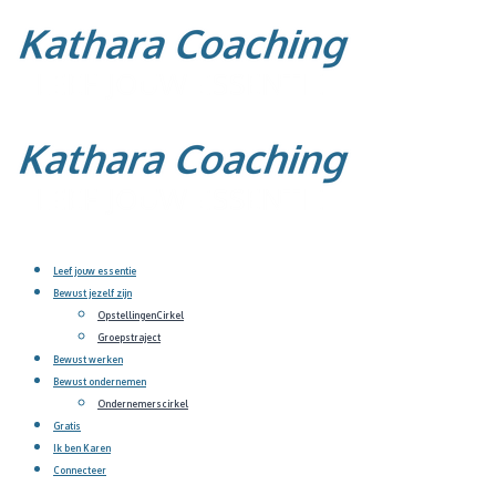
Leef jouw essentie
Bewust jezelf zijn
OpstellingenCirkel
Groepstraject
Bewust werken
Bewust ondernemen
Ondernemerscirkel
Gratis
Ik ben Karen
Connecteer