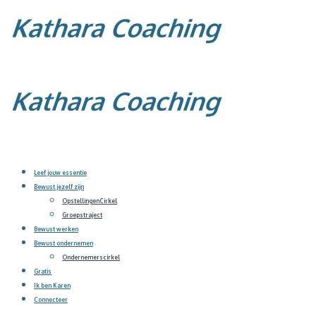
Leef jouw essentie
Bewust jezelf zijn
OpstellingenCirkel
Groepstraject
Bewust werken
Bewust ondernemen
Ondernemerscirkel
Gratis
Ik ben Karen
Connecteer